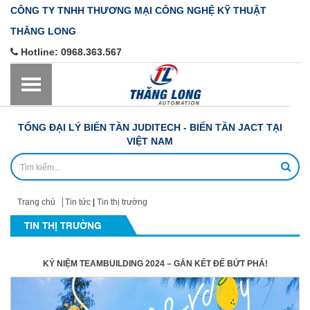
CÔNG TY TNHH THƯƠNG MẠI CÔNG NGHỆ KỸ THUẬT
THĂNG LONG
Hotline:
0968.363.567
TỔNG ĐẠI LÝ BIẾN TẦN JUDITECH - BIẾN TẦN JACT TẠI
VIỆT NAM
Trang chủ
Tin tức
|
Tin thị trường
TIN THỊ TRƯỜNG
KỶ NIỆM TEAMBUILDING 2024 – GẮN KẾT ĐỂ BỨT PHÁ!