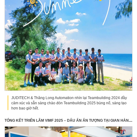
JUDITECH & Thăng Long Automation nhìn lại Teambuilding 2024 đầy
cảm xúc và sẵn sàng chào đón Teambuilding 2025 bùng nổ, sáng tạo
hơn bao giờ hết.
TỔNG KẾT TRIỂN LÃM VIMF 2025 – DẤU ẤN ẤN TƯỢNG TẠI GIAN HÀNG THĂNG LONG AUTOMATION - JUDITECH