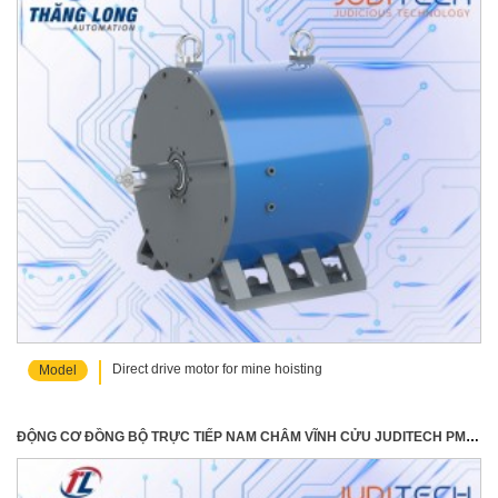
Direct drive motor for mine hoisting
Model
ĐỘNG CƠ ĐỒNG BỘ TRỰC TIẾP NAM CHÂM VĨNH CỬU JUDITECH PMSM