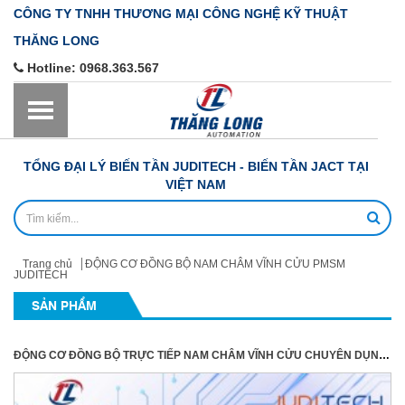
CÔNG TY TNHH THƯƠNG MẠI CÔNG NGHỆ KỸ THUẬT
THĂNG LONG
Hotline:
0968.363.567
TỔNG ĐẠI LÝ BIẾN TẦN JUDITECH - BIẾN TẦN JACT TẠI
VIỆT NAM
Trang chủ
ĐỘNG CƠ ĐỒNG BỘ NAM CHÂM VĨNH CỬU PMSM
JUDITECH
SẢN PHẨM
ĐỘNG CƠ ĐỒNG BỘ TRỰC TIẾP NAM CHÂM VĨNH CỬU CHUYÊN DỤNG CHO KÉO TỜI JUDITECH