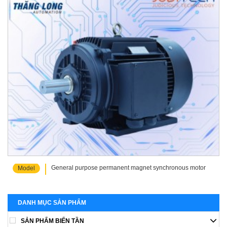
General purpose permanent magnet synchronous motor
Model
DANH MỤC SẢN PHẨM
SẢN PHẨM BIẾN TẦN