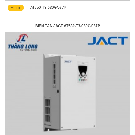
AT550-T3-030G/037P
Model
BIẾN TẦN JACT AT580-T3-030G/037P