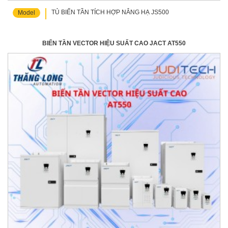
TỦ BIẾN TẦN TÍCH HỢP NÂNG HẠ JS500
Model
BIẾN TẦN VECTOR HIỆU SUẤT CAO JACT AT550