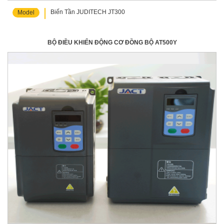
Biến Tần JUDITECH JT300
Model
BỘ ĐIỀU KHIỂN ĐỘNG CƠ ĐỒNG BỘ AT500Y