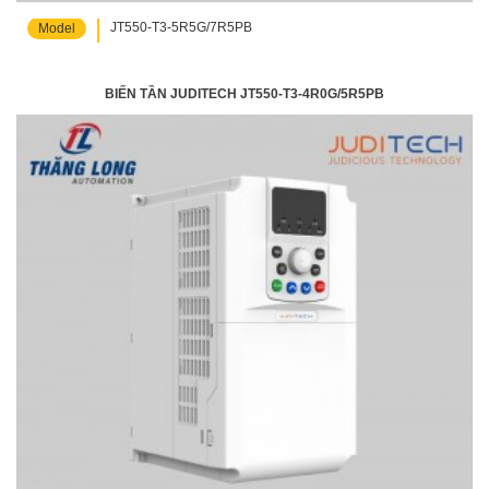
JT550-T3-5R5G/7R5PB
Model
BIẾN TẦN JUDITECH JT550-T3-4R0G/5R5PB