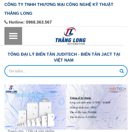
CÔNG TY TNHH THƯƠNG MẠI CÔNG NGHỆ KỸ THUẬT
THĂNG LONG
Hotline:
0968.363.567
TỔNG ĐẠI LÝ BIẾN TẦN JUDITECH - BIẾN TẦN JACT TẠI
VIỆT NAM
Trang chủ
Tất cả sản phẩm