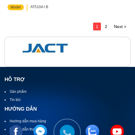
AT510A / B
Model
1
2
Next >
HỖ TRỢ
Sản phẩm
Tin tức
HƯỚNG DẪN
Hướng dẫn mua hàng
Hướng dẫn thanh toán