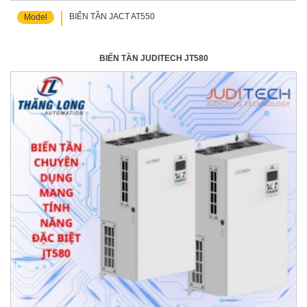
BIẾN TẦN JACT AT550
Model
BIẾN TẦN JUDITECH JT580