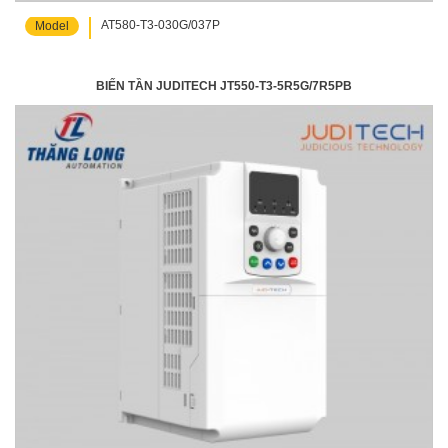
AT580-T3-030G/037P
Model
BIẾN TẦN JUDITECH JT550-T3-5R5G/7R5PB