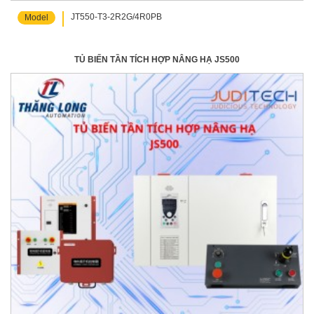
JT550-T3-2R2G/4R0PB
Model
TỦ BIẾN TẦN TÍCH HỢP NÂNG HẠ JS500