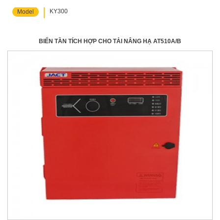
KY300
Model
BIẾN TẦN TÍCH HỢP CHO TẢI NÂNG HẠ AT510A/B