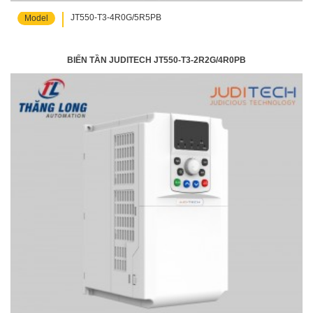
JT550-T3-4R0G/5R5PB
Model
BIẾN TẦN JUDITECH JT550-T3-2R2G/4R0PB