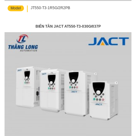
JT550-T3-1R5G/2R2PB
Model
BIẾN TẦN JACT AT550-T3-030G/037P